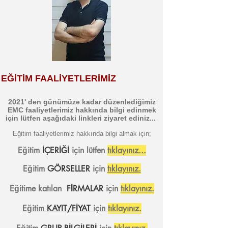
EĞİTİM FAALİYETLERİMİZ
2021' den günümüze kadar düzenlediğimiz
EMC faaliyetlerimiz hakkında bilgi edinmek
için lütfen aşağıdaki linkleri ziyaret ediniz...
Eğitim faaliyetlerimiz hakkında bilgi almak içi
n;
Eğitim
İÇERİĞİ
için lütfen
tıklay
ınız...
Eğitim
GÖRSELLER
için
tıklayınız.
Eğitime katılan
FİRMALAR
için
tıklayınız.
Eğitim
KAYIT/FİYAT
için
tıklayınız.