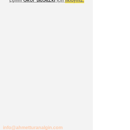
Eğitim
GRUP BİLGİLERİ
için
tıklayınız.
BLOG' da yer almasını istediğiniz yazılar
için üye olup email atabilirsiniz...
info@ahmetturanalgin.com