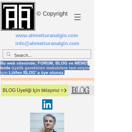
© Copyright
www.ahmetturanalgin.com
info@ahmetturanalgin.com
Bu web sitesinde; FORUM, BLOG ve MENÜ'
lerde
üyelik gerektiren makalelere tam erişim
için
Lütfen BLOG' a üye olunuz.
BLOG Üyeliği İçin tıklayınız =