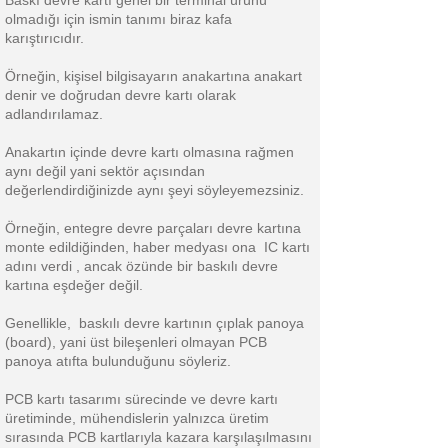
Baskı devre kartı genel bir terminal ürünü
olmadığı için ismin tanımı biraz kafa
karıştırıcıdır.
Örneğin, kişisel bilgisayarın anakartına anakart
denir ve doğrudan devre kartı olarak
adlandırılamaz.
Anakartın içinde devre kartı olmasına rağmen
aynı değil yani sektör açısından
değerlendirdiğinizde aynı şeyi söyleyemezsiniz.
Örneğin, entegre devre parçaları devre kartına
monte edildiğinden, haber medyası ona IC kartı
adını verdi , ancak özünde bir baskılı devre
kartına eşdeğer değil.
Genellikle, baskılı devre kartının çıplak panoya
(board), yani üst bileşenleri olmayan PCB
panoya atıfta bulunduğunu söyleriz.
PCB kartı tasarımı sürecinde ve devre kartı
üretiminde, mühendislerin yalnızca üretim
sırasında PCB kartlarıyla kazara karşılaşılmasını