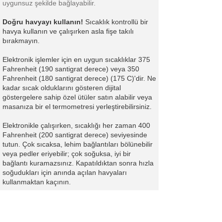
uygunsuz şekilde bağlayabilir.
Doğru havyayı kullanın!
Sıcaklık kontrollü bir
havya kullanın ve çalışırken asla fişe takılı
bırakmayın.
Elektronik işlemler için en uygun sıcaklıklar 375
Fahrenheit (190 santigrat derece) veya 350
Fahrenheit (180 santigrat derece) (175 C)'dir. Ne
kadar sıcak olduklarını gösteren dijital
göstergelere sahip özel ütüler satın alabilir veya
masanıza bir el termometresi yerleştirebilirsiniz.
Elektronikle çalışırken, sıcaklığı her zaman 400
Fahrenheit (200 santigrat derece) seviyesinde
tutun. Çok sıcaksa, lehim bağlantıları bölünebilir
veya pedler eriyebilir; çok soğuksa, iyi bir
bağlantı kuramazsınız. Kapatıldıktan sonra hızla
soğudukları için anında açılan havyaları
kullanmaktan kaçının.
KÖTÜ PCB TASARIMI VE İMALATI
Kötü yerleşim ve üretim süreçleri PCB termal