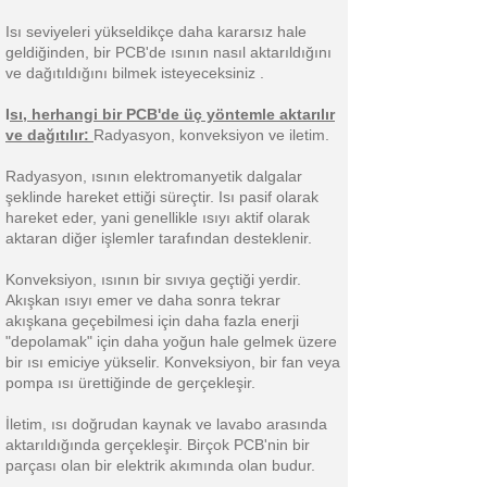
Isı seviyeleri yükseldikçe daha kararsız hale
geldiğinden, bir PCB'de ısının nasıl aktarıldığını
ve dağıtıldığını bilmek isteyeceksiniz .
I
sı, herhangi bir PCB'de üç yöntemle aktarılır
ve dağıtılır:
Radyasyon, konveksiyon ve iletim.
Radyasyon, ısının elektromanyetik dalgalar
şeklinde hareket ettiği süreçtir. Isı pasif olarak
hareket eder, yani genellikle ısıyı aktif olarak
aktaran diğer işlemler tarafından desteklenir.
Konveksiyon, ısının bir sıvıya geçtiği yerdir.
Akışkan ısıyı emer ve daha sonra tekrar
akışkana geçebilmesi için daha fazla enerji
"depolamak" için daha yoğun hale gelmek üzere
bir ısı emiciye yükselir. Konveksiyon, bir fan veya
pompa ısı ürettiğinde de gerçekleşir.
İletim, ısı doğrudan kaynak ve lavabo arasında
aktarıldığında gerçekleşir. Birçok PCB'nin bir
parçası olan bir elektrik akımında olan budur.