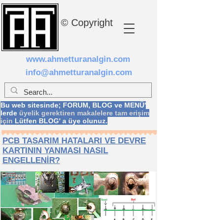
© Copyright
www.ahmetturanalgin.com
info@ahmetturanalgin.com
Bu web sitesinde; FORUM, BLOG ve MENÜ'
lerde
üyelik gerektiren makalelere tam erişim
için
Lütfen BLOG' a üye olunuz.
PCB TASARIM HATALARI VE DEVRE
KARTININ YANMASI
NASIL
ENGELLENİR?