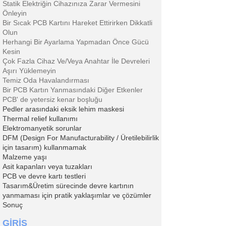
Statik Elektriğin Cihazınıza Zarar Vermesini
Önleyin
Bir Sıcak PCB Kartını Hareket Ettirirken Dikkatli
Olun
Herhangi Bir Ayarlama Yapmadan Önce Gücü
Kesin
Çok Fazla Cihaz Ve/Veya Anahtar İle Devreleri
Aşırı Yüklemeyin
Temiz Oda Havalandırması
Bir PCB Kartın Yanmasındaki Diğer Etkenler
PCB' de yetersiz kenar boşluğu
Pedler arasındaki eksik lehim maskesi
Thermal relief kullanımı
Elektromanyetik sorunlar
DFM (Design For Manufacturability / Üretilebilirlik
için tasarım) kullanmamak
Malzeme yaşı
Asit kapanları veya tuzakları
PCB ve devre kartı testleri
Tasarım&Üretim sürecinde devre kartının
yanmaması için pratik yaklaşımlar ve çözümler
Sonuç
GİRİŞ