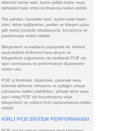
eklemini tahrip eder, kartın şeklini büker veya
tahtadaki bakır izinin kırılmasına neden olabilir.
Öte yandan, havadaki nem, açıkta kalan bakır
izleri, lehim bağlantıları, pedler ve bileşen uçları
gibi metal yüzeyde oksidasyona, korozyona ve
paslanmaya neden olabilir.
Bileşenlerin ve kartların yüzeyinde kir, birikinti
veya birikinti birikmesi hava akışını ve
bileşenlerin soğumasını da azaltarak PCB' nin
aşırı ısınmasına ve performansın düşmesine
neden olur.
PCB' yi titretmek, düşürmek, çarpmak veya
bükmek deforme olmasına ve çatlağın ortaya
çıkmasına neden olabilirken, yüksek akım veya
aşırı voltaj PCB' nin bozulmasına veya
bileşenlerin ve yolların hızlı yaşlanmasına neden
olabilir.
KİRLİ PCB SİSTEM PERFORMANSI
PCB' nizi bir vakum ortamına veya tamamen