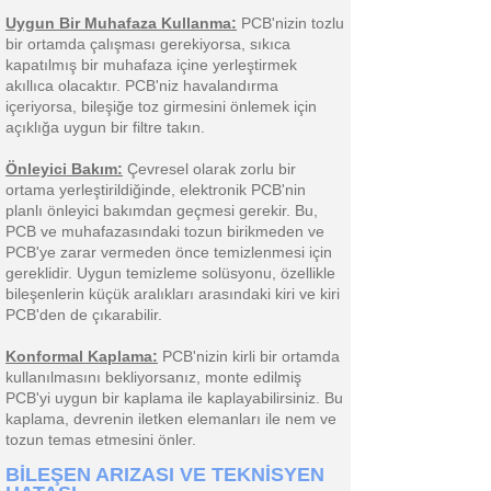
Uygun Bir Muhafaza Kullanma:
PCB'nizin tozlu
bir ortamda çalışması gerekiyorsa, sıkıca
kapatılmış bir muhafaza içine yerleştirmek
akıllıca olacaktır. PCB'niz havalandırma
içeriyorsa, bileşiğe toz girmesini önlemek için
açıklığa uygun bir filtre takın.
Önleyici Bakım:
Çevresel olarak zorlu bir
ortama yerleştirildiğinde, elektronik PCB'nin
planlı önleyici bakımdan geçmesi gerekir. Bu,
PCB ve muhafazasındaki tozun birikmeden ve
PCB'ye zarar vermeden önce temizlenmesi için
gereklidir. Uygun temizleme solüsyonu, özellikle
bileşenlerin küçük aralıkları arasındaki kiri ve kiri
PCB'den de çıkarabilir.
Konformal Kaplama:
PCB'nizin kirli bir ortamda
kullanılmasını bekliyorsanız, monte edilmiş
PCB'yi uygun bir kaplama ile kaplayabilirsiniz. Bu
kaplama, devrenin iletken elemanları ile nem ve
tozun temas etmesini önler.
BİLEŞEN ARIZASI VE TEKNİSYEN