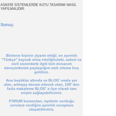
ASKERİ SİSTEMLERDE KUTU TASARIMI NASIL
YAPILMALIDIR:
Sonuç
Binlerce kişinin ziyaret ettiği; en ayrıntılı
"Türkçe" kaynak olma niteliğindeki, askeri ve
sivil sistemlerle ilgili tüm donanım
deneyimlerimi paylaştığım web siteme hoş
geldiniz.
Ana başlıklar altında ve BLOG’ umda yer
alan, artmaya devam edecek olan, 100' den
fazla makaleme BLOG' a üye olarak tam
erişim sağlayabilirsiniz.
FORUM kısmından, üyelerin sorduğu
sorulara verdiğim ayrıntılı cevaplara
ulaşabilirsiniz.