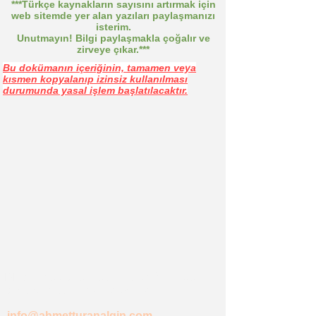
​***Türkçe kaynakların sayısını artırmak için
web sitemde yer alan yazıları paylaşmanızı
isterim.
Unutmayın! Bilgi paylaşmakla çoğalır ve
zirveye çıkar.***
Bu dokümanın içeriğinin, tamamen veya
kısmen kopyalanıp izinsiz kullanılması
durumunda yasal işlem başlatılacaktır.
BLOG' da yer almasını istediğiniz yazılar
için üye olup email atabilirsiniz...
info@ahmetturanalgin.com