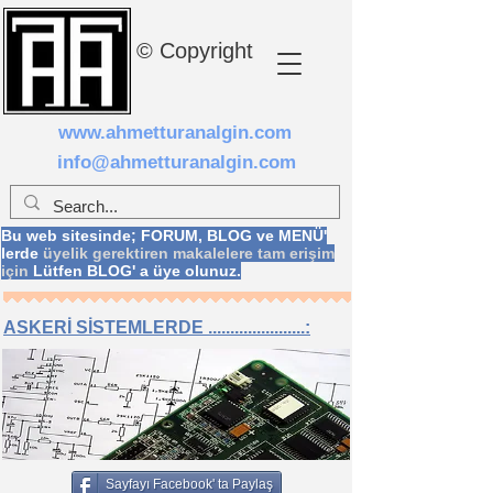
© Copyright
www.ahmetturanalgin.com
info@ahmetturanalgin.com
Bu web sitesinde; FORUM, BLOG ve MENÜ'
lerde
üyelik gerektiren makalelere tam erişim
için
Lütfen BLOG' a üye olunuz.
ASKERİ SİSTEMLERDE ......................:
Sayfayı Facebook' ta Paylaş