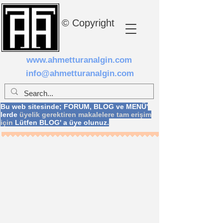
© Copyright
www.ahmetturanalgin.com
info@ahmetturanalgin.com
Bu web sitesinde; FORUM, BLOG ve MENÜ'
lerde
üyelik gerektiren makalelere tam erişim
için
Lütfen BLOG' a üye olunuz.