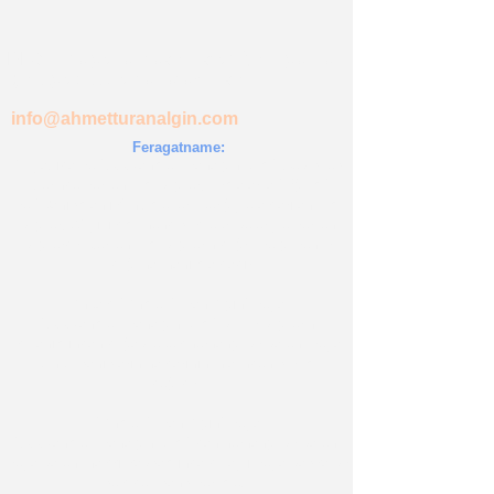
BLOG' da yer almasını istediğiniz yazılar
için üye olup email atabilirsiniz...
info@ahmetturanalgin.com
Feragatname:
Bu yazıda ve
"www.ahmetturanalgin.com"
web sitesi
üzerinde verilen tüm bilgiler, Firmalar' a "Eğitim"
ve
"Danışmanlık" hizmetleri içeriğiyle aktarılan tüm
bilgiler, 29 yıllık mühendislik tecrübeleriyle verilen
bilgilerdir. Verilen tüm bilgilerin doğru ve güvenilir
olduğuna inanılmaktadır.
Ancak; "Ahmet Turan Algın" veya
"
www.ahmetturanalgin.com
" bu tür bilgilerin
kullanımından doğabilecek herhangi bir patent veya
üçüncü şahısların haklarının ihlalinden sorumlu
değildir.
"Ahmet Turan Algın" veya
"
www.ahmetturanalgin.com
" dan herhangi bir patent
veya patent hakkı kapsamında dolaylı veya başka bir
şekilde lisans verilmez.