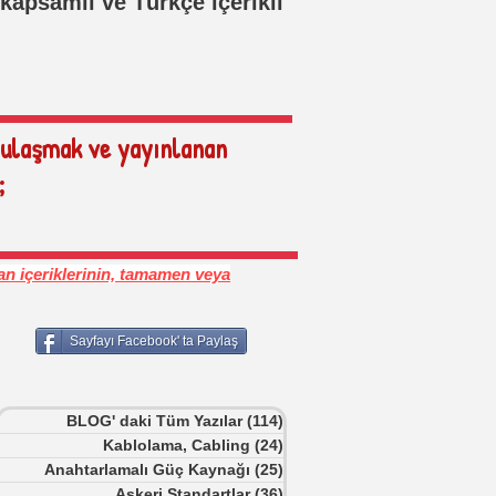
kapsamlı ve Türkçe içerikli
 ulaşmak ve yayınlanan
;
n içeriklerinin, tamamen veya
Sayfayı Facebook' ta Paylaş
BLOG' daki Tüm Yazılar
(114)
114 yazı
Kablolama, Cabling
(24)
24 yazı
Anahtarlamalı Güç Kaynağı
(25)
25 yazı
Askeri Standartlar
(36)
36 yazı