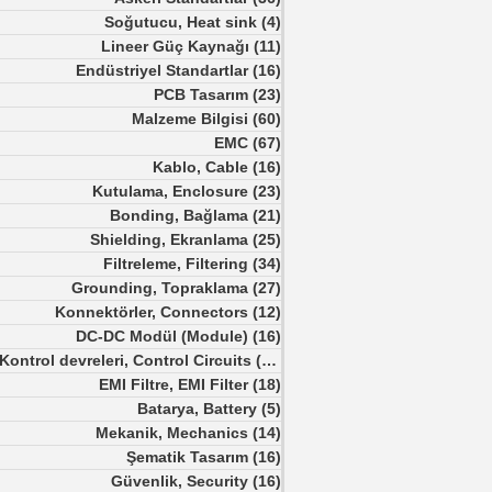
Soğutucu, Heat sink
(4)
4 yazı
Lineer Güç Kaynağı
(11)
11 yazı
Endüstriyel Standartlar
(16)
16 yazı
PCB Tasarım
(23)
23 yazı
Malzeme Bilgisi
(60)
60 yazı
EMC
(67)
67 yazı
Kablo, Cable
(16)
16 yazı
Kutulama, Enclosure
(23)
23 yazı
Bonding, Bağlama
(21)
21 yazı
Shielding, Ekranlama
(25)
25 yazı
Filtreleme, Filtering
(34)
34 yazı
Grounding, Topraklama
(27)
27 yazı
Konnektörler, Connectors
(12)
12 yazı
DC-DC Modül (Module)
(16)
16 yazı
Kontrol devreleri, Control Circuits
(12)
12 yazı
EMI Filtre, EMI Filter
(18)
18 yazı
Batarya, Battery
(5)
5 yazı
Mekanik, Mechanics
(14)
14 yazı
Şematik Tasarım
(16)
16 yazı
Güvenlik, Security
(16)
16 yazı