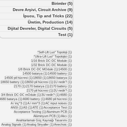
Birimler
(5)
5 yazı
Devre Arşivi, Circuit Archive
(9)
9 yazı
İpucu, Tip and Tricks
(22)
22 yazı
Üretim, Production
(14)
14 yazı
Dijital Devreler, Digital Circuits
(5)
5 yazı
Test
(1)
1 yazı
1 yazı
"Self-Lift Luo" Topoloji
(1)
1 yazı
"Ultra-Lift Luo" Topolojisi
(1)
1 yazı
1/16 Brick DC-DC Module
(1)
1 yazı
1/32 Brick DC-DC Module
(1)
1 yazı
1 yazı
1/8 Brick DC-DC MOdule
(1)
14500
(1)
1 yazı
1 yazı
14500 batarya
(1)
14500 battery
(1)
1 yazı
1 yazı
1 yazı
14500 pil hücresi
(1)
18650
(1)
18650 batarya
(1)
1 yazı
1 yazı
1 yazı
18650 battery
(1)
18650 pil hücresi
(1)
1U nedir?
(1)
1 yazı
1 yazı
1 yazı
2170
(1)
2170 batarya
(1)
2170 battery
(1)
1 yazı
1 yazı
2170 pil hücresi
(1)
2U nedir?
(1)
1 yazı
1 yazı
1 yazı
3/4 Brick DC-DC mOdule
(1)
3U nedir?
(1)
4680
(1)
1 yazı
1 yazı
1 yazı
4680 batarya
(1)
4680 battery
(1)
4680 pil hücresi
(1)
1 yazı
1 yazı
1 yazı
A / inç^3
(1)
A / mm^3
(1)
AC input noises
(1)
1 yazı
1 yazı
1 yazı
1 yazı
ANSI
(1)
AS
(1)
ATE
(1)
Acceptance Test
(1)
1 yazı
1 yazı
Acceptance Testing
(1)
Aluminum PCB
(1)
1 yazı
1 yazı
Alüminyum PCB
(1)
Alıcı
(1)
1 yazı
Anahtarlamalı Güç Kaynağı Tasarımı
(1)
1 yazı
1 yazı
1 yazı
Analog Signals
(1)
Analog Sinyaller
(1)
Anechoic
(1)