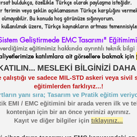
fırsat buldukça, özellikle Türkçe olarak paylaşma isteğidir.
r terimin veya şeklin açıklamasının Türkçe karşılığını verme
olmayabilir. Bu konuda hoş görünüze sığınıyorum.
kullanılmak üzere, Türkçe kaynakların artması temennisiyle
istem Geliştirmede EMC Tasarımı" Eğitimimiz
verdiğimiz eğitimimiz hakkında ayrıntılı teknik bilgi 
aliyetlerimize katılımlara ait görsellere bakmak için
KATILIN... MESLEKİ BİLGİNİZİ DAHA 
 çalıştığı ve sadece MIL-STD askeri veya sivil st
eğitimlerden farklıyız...!
tların yanı sıra; Tasarım ve Pratik eğitim veriyo
ik EMI / EMC eğitimini bir arada veren ilk ve te
kontenjan için bir an önce yerinizi ayırınız.
Kayıt ve diğer bilgiler için
tıklayınız...