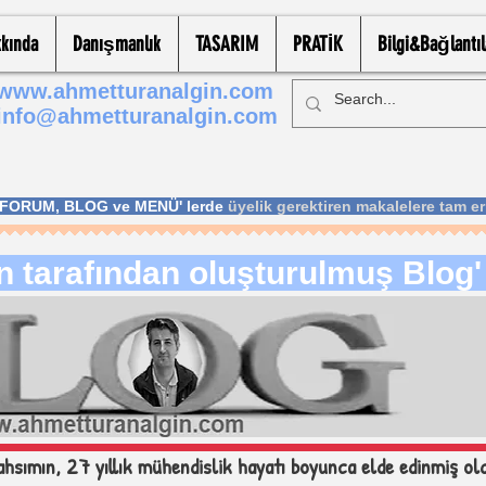
kında
Danışmanlık
TASARIM
PRATİK
Bilgi&Bağlantıl
www.ahmetturanalgin.com
info@ahmetturanalgin.com
; FORUM, BLOG ve MENÜ' lerde
üyelik gerektiren makalelere tam er
tarafından oluşturulmuş Blog' a
sımın, 27 yıllık mühendislik hayatı boyunca elde edinmiş ol