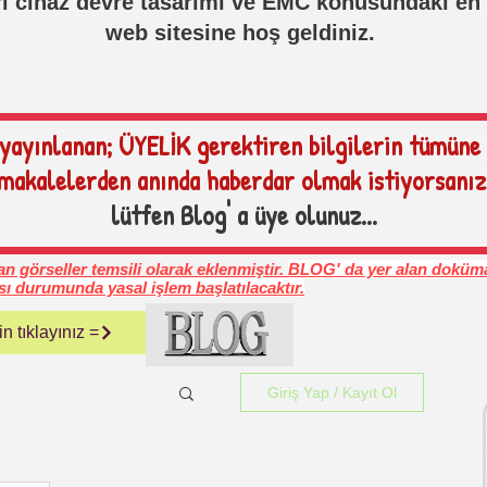
eri cihaz devre tasarımı ve EMC konusundaki en 
web sitesine hoş geldiniz.
 yayınlanan; ÜYELİK gerektiren bilgilerin tümüne
makalelerden anında haberdar olmak istiyorsanız
lütfen Blog' a üye olunuz...
n görseller temsili olarak eklenmiştir.
BLOG' da yer alan doküma
sı durumunda yasal işlem başlatılacaktır.
n tıklayınız =
Giriş Yap / Kayıt Ol