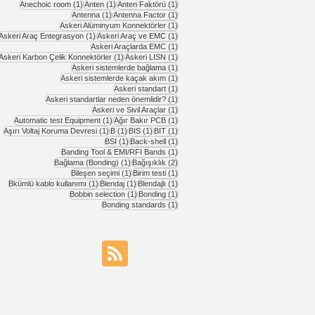
1 yazı
1 yazı
1 yazı
Anechoic room
(1)
Anten
(1)
Anten Faktörü
(1)
1 yazı
1 yazı
Antenna
(1)
Antenna Factor
(1)
1 yazı
Askeri Alüminyum Konnektörler
(1)
1 yazı
1 yazı
Askeri Araç Entegrasyon
(1)
Askeri Araç ve EMC
(1)
1 yazı
Askeri Araçlarda EMC
(1)
1 yazı
1 yazı
Askeri Karbon Çelik Konnektörler
(1)
Askeri LISN
(1)
1 yazı
Askeri sistemlerde bağlama
(1)
1 yazı
Askeri sistemlerde kaçak akım
(1)
1 yazı
Askeri standart
(1)
1 yazı
Askeri standartlar neden önemlidir?
(1)
1 yazı
Askeri ve Sivil Araçlar
(1)
1 yazı
1 yazı
Automatic test Equipment
(1)
Ağır Bakır PCB
(1)
1 yazı
1 yazı
1 yazı
1 yazı
Aşırı Voltaj Koruma Devresi
(1)
B
(1)
BIS
(1)
BIT
(1)
1 yazı
1 yazı
BSI
(1)
Back-shell
(1)
1 yazı
Banding Tool & EMI/RFI Bands
(1)
1 yazı
2 yazı
Bağlama (Bonding)
(1)
Bağışıklık
(2)
1 yazı
1 yazı
Bileşen seçimi
(1)
Birim testi
(1)
1 yazı
1 yazı
1 yazı
Bkümlü kablo kullanımı
(1)
Blendaj
(1)
Blendajlı
(1)
1 yazı
1 yazı
Bobbin selection
(1)
Bonding
(1)
1 yazı
Bonding standards
(1)
mail atabilirsiniz...