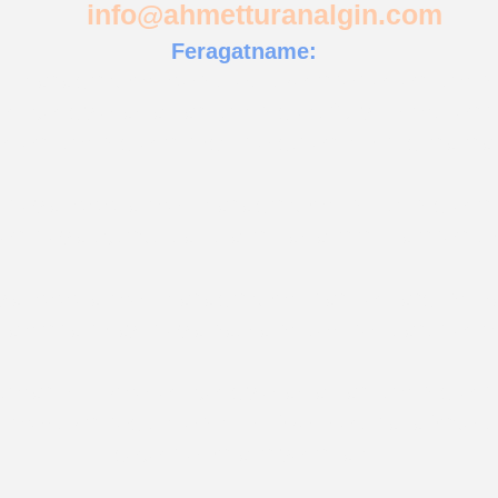
info@ahmetturanalgin.com
Feragatname:
turanalgin.com"
web sitesi üzerinde verilen tüm bilg
 içeriğiyle aktarılan tüm bilgiler, 29 yıllık mühendis
 Verilen tüm bilgilerin doğru ve güvenilir olduğuna ina
 veya "
www.ahmetturanalgin.com
" bu tür bilgiler
tent veya üçüncü şahısların haklarının ihlalinden so
ya "
www.ahmetturanalgin.com
" dan herhangi bir p
amında dolaylı veya başka bir şekilde lisans veril
manlık" hizmetleri içeriğiyle
aktarılan
tüm bilgiler v
lmeksizin değiştirilebilir. Bu özellikler, daha önce 
geçer ve onların yerini alır.