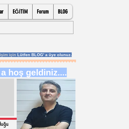
ar
EĞİTİM
Forum
BLOG
işim için
Lütfen BLOG' a üye olunuz.
 hoş geldiniz....
duğu