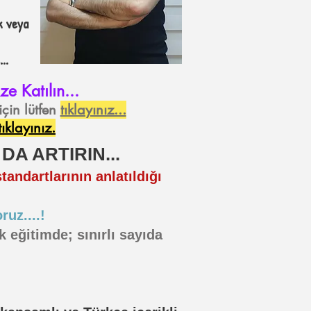
k veya
...
e Katılın...
için lütfen
tıklayınız...
tıklayınız.
DA ARTIRIN...
andartlarının anlatıldığı
ruz....!
k eğitimde; sınırlı sayıda