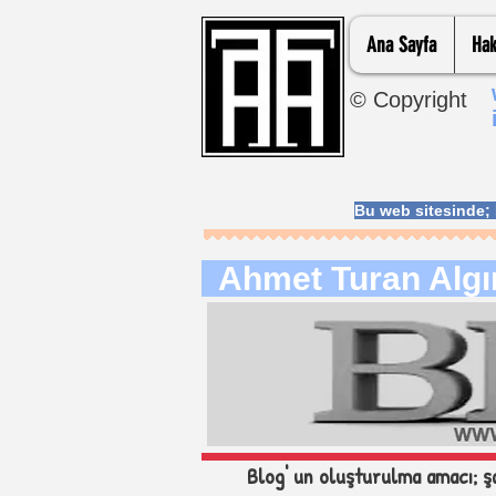
Ana Sayfa
Hak
© Copyright
Bu web sitesinde
Ahmet Turan Algın 
Blog' un oluşturulma amacı; şah