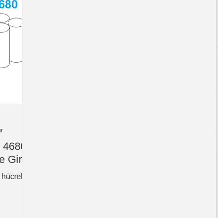
r
e 4680
e Giriş
hücreleri