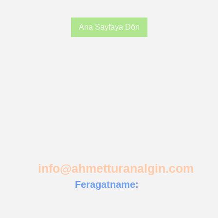
Ana Sayfaya Dön
 istediğiniz yazılar için üye olup e
info@ahmetturanalgin.com
Feragatname:
turanalgin.com"
web sitesi üzerinde verilen tüm bilg
 içeriğiyle aktarılan tüm bilgiler, 29 yıllık mühendis